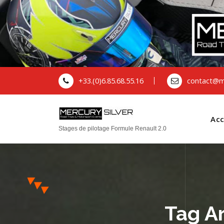
+33.(0)6.85.68.55.16
contact@me
Acc
Stages de pilotage Formule Renault 2.0
Tag A