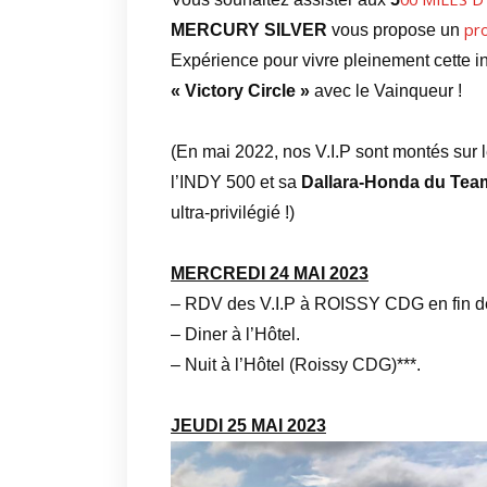
pr
MERCURY SILVER
vous propose un
Expérience pour vivre pleinement cette 
« Victory Circle »
avec le Vainqueur !
(En mai 2022, nos V.I.P sont montés sur
l’INDY 500 et sa
Dallara-Honda du Tea
ultra-privilégié !)
MERCREDI 24 MAI 202
3
– RDV des V.I.P à ROISSY CDG en fin d
– Diner à l’Hôtel.
– Nuit à l’Hôtel (Roissy CDG)***.
JEUDI 25 MAI 2023