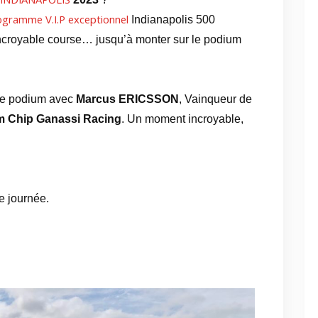
ogramme V.I.P exceptionnel
Indianapolis 500
incroyable course… jusqu’à monter sur le podium
 le podium avec
Marcus ERICSSON
, Vainqueur de
m Chip Ganassi Racing
. Un moment incroyable,
e journée.